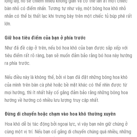
lộng lẫy, nó sẽ chiếm nhiều không gian và có thể lấn át một chiếc
bàn nhỏ có điểm nhấn. Tương tự như vậy, một bông hoa khô nhỏ
nhắn có thể bị thất lạc khi trưng bày trên một chiếc tủ búp phê rất
lớn.
Giữ hoa tiêu điểm của bạn ở phía trước
Như đã đề cập ở trên, nếu bó hoa khô của bạn được sắp xếp với
tiêu điểm rất rõ ràng, bạn sẽ muốn đảm bảo rằng bó hoa này hướng
ra phía trước.
Nếu điều này là không thể, bởi vì bạn đã đặt những bông hoa khô
của mình trên bàn cà phê hoặc bề mặt khác có thể nhìn được từ
mọi hướng, thì ít nhất hãy cố gắng đảm bảo rằng những bông hoa
hướng về hướng có nhiều lưu lượng truy cập nhất.
Đừng di chuyển hoặc chạm vào hoa khô thường xuyên
Hoa khô dễ bị tác động bởi ngoại lực, vì vậy bạn nên giữ chúng ở
cùng một vị trí. Nếu bạn cố gắng di chuyển chúng quá nhiều, những