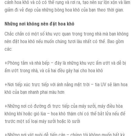
cánh hoa khô và cỏ có thể rụng và rơi ra, tạo nên sự lộn xộn và làm
giảm đi vẻ đẹp của những bông hoa khô của bạn theo thời gian.
Những nơi không nên đặt hoa khô
Chắc chắn có một số khu vực quan trọng trong nhà mà bạn không
nên đặt hoa khô nếu muốn chúng tươi lâu nhất có thể. Bao gồm
các:
+Phòng tắm và nhà bếp – đây là những khu vực ẩm ướt và dễ bị
ẩm ướt trong nhà, và cả hai đều gây hại cho hoa khô
+Nơi tiếp xúc trực tiếp với ánh nắng mặt trời – tia UV sẽ làm hoa
khô của bạn nhanh phai màu hơn
+Những nơi có đường đi trực tiếp của máy sưởi, máy điều hòa
không khí hoặc gió lùa – hoa khô thậm chí có thể bắt lửa nếu để
trước một số loại máy sưởi hoặc lò sưởi
+Những nơi vật nuôi dễ tiếp cận – chúng tôi không muốn bất kỳ