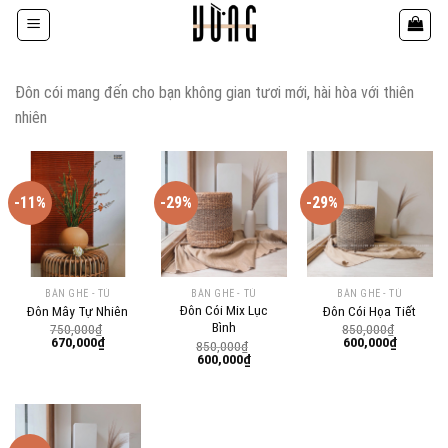
Bỏ
qua
nội
dung
Đôn cói mang đến cho bạn không gian tươi mới, hài hòa với thiên
nhiên
-11%
-29%
-29%
BÀN GHẾ - TỦ
BÀN GHẾ - TỦ
BÀN GHẾ - TỦ
Đôn Cói Mix Lục
Đôn Mây Tự Nhiên
Đôn Cói Họa Tiết
Bình
750,000
₫
850,000
₫
Giá
Giá
Giá
Giá
670,000
₫
600,000
₫
850,000
₫
gốc
hiện
gốc
hiện
Giá
Giá
600,000
₫
là:
tại
là:
tại
gốc
hiện
750,000₫.
là:
850,000₫.
là:
là:
tại
670,000₫.
600,000₫
850,000₫.
là:
600,000₫.