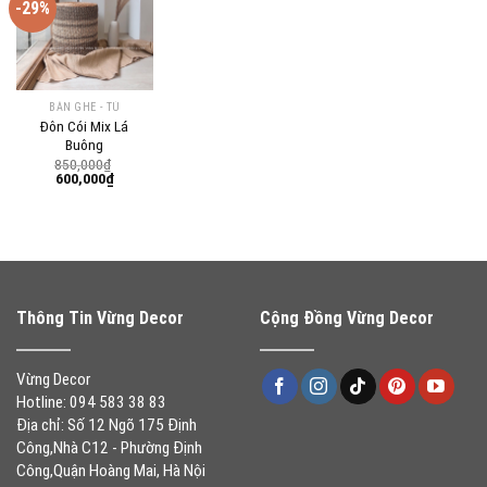
-29%
BÀN GHẾ - TỦ
Đôn Cói Mix Lá
Buông
850,000
₫
Giá
Giá
600,000
₫
gốc
hiện
là:
tại
850,000₫.
là:
600,000₫.
Thông Tin Vừng Decor
Cộng Đồng Vừng Decor
Vừng Decor
Hotline: 094 583 38 83
Địa chỉ: Số 12 Ngõ 175 Định
Công,Nhà C12 - Phường Định
Công,Quận Hoàng Mai, Hà Nội