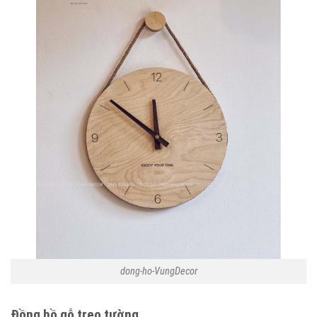
dong-ho-VungDecor
Đồng hồ gỗ treo tường