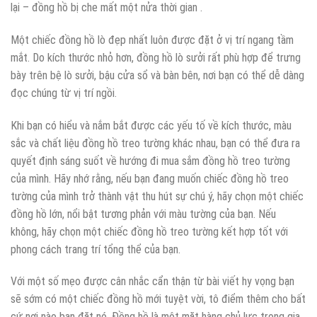
lại – đồng hồ bị che mất một nửa thời gian .
Một chiếc đồng hồ lò đẹp nhất luôn được đặt ở vị trí ngang tầm
mắt. Do kích thước nhỏ hơn, đồng hồ lò sưởi rất phù hợp để trưng
bày trên bệ lò sưởi, bậu cửa sổ và bàn bên, nơi bạn có thể dễ dàng
đọc chúng từ vị trí ngồi.
Khi bạn có hiểu và nắm bắt được các yếu tố về kích thước, màu
sắc và chất liệu đồng hồ treo tường khác nhau, bạn có thể đưa ra
quyết định sáng suốt về hướng đi mua sắm đồng hồ treo tường
của mình. Hãy nhớ rằng, nếu bạn đang muốn chiếc đồng hồ treo
tường của mình trở thành vật thu hút sự chú ý, hãy chọn một chiếc
đồng hồ lớn, nổi bật tương phản với màu tường của bạn. Nếu
không, hãy chọn một chiếc đồng hồ treo tường kết hợp tốt với
phong cách trang trí tổng thể của bạn.
Với một số mẹo được cân nhắc cẩn thận từ bài viết hy vọng bạn
sẽ sớm có một chiếc đồng hồ mới tuyệt vời, tô điểm thêm cho bất
cứ nơi nào bạn đặt nó. Đồng hồ là một mặt hàng chủ lực trong gia