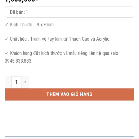
Đã bán: 1
✓ Kích Thước : 70x70cm
✓ Chất liệu : Tranh vẽ tay làm từ Thạch Cao và Acrylic.
✓ Khách hàng đặt kích thước và mẫu riêng liên hệ qua zalo :
0945.833.883.
Tranh Vẽ Tay Nghệ Thuật - Mẫu 1 số lượng
THÊM VÀO GIỎ HÀNG