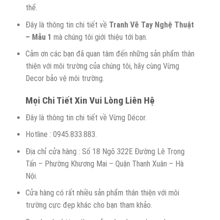
thể.
Đây là thông tin chi tiết về
Tranh Vẽ Tay Nghệ Thuật
– Mẫu 1
mà chúng tôi giới thiệu tới bạn.
Cảm ơn các bạn đã quan tâm đến những sản phẩm thân
thiện với môi trường của chúng tôi, hãy cùng Vừng
Decor bảo vệ môi trường.
Mọi
C
hi
T
iết
X
in
V
ui
L
òng
L
iên
H
ệ
Đây là thông tin chi tiết về Vừng Décor.
Hotline : 0945.833.883.
Địa chỉ cửa hàng : Số 18 Ngõ 322E Đường Lê Trọng
Tấn – Phường Khương Mai – Quận Thanh Xuân – Hà
Nội.
Cửa hàng có rất nhiều sản phẩm thân thiện với môi
trường cực đẹp khác cho bạn tham khảo.