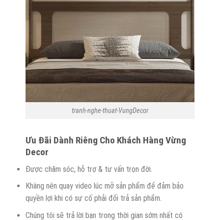
tranh-nghe-thuat-VungDecor
Ưu
Đ
ãi
D
ành
R
iêng
C
ho
K
hách
H
àng Vừng
Decor
Được chăm sóc, hỗ trợ & tư vấn trọn đời.
Khàng nên quay video lúc mở sản phẩm để đảm bảo
quyền lợi khi có sự cố phải đổi trả sản phẩm.
Chúng tôi sẽ trả lời bạn trong thời gian sớm nhất có