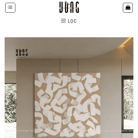
Bỏ
qua
nội
LỌC
dung