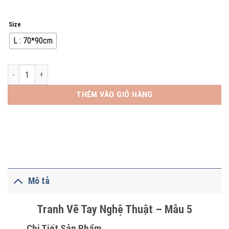
Size
L : 70*90cm
Tranh Vẽ Tay Nghệ Thuật - Mẫu 5 số lượng
THÊM VÀO GIỎ HÀNG
Mô tả
Tranh Vẽ Tay Nghệ Thuật – Mẫu 5
Chi Tiết Sản Phẩm