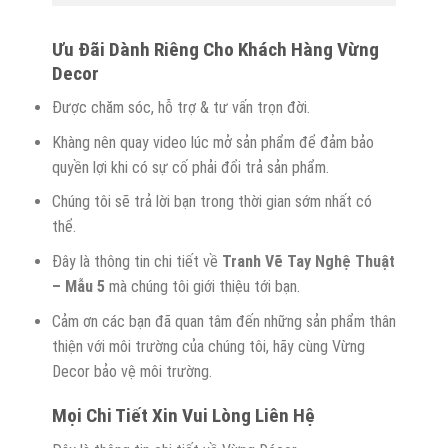
Ưu
Đ
ãi
D
ành
R
iêng
C
ho
K
hách
H
àng Vừng
Decor
Được chăm sóc, hỗ trợ & tư vấn trọn đời.
Khàng nên quay video lúc mở sản phẩm để đảm bảo
quyền lợi khi có sự cố phải đổi trả sản phẩm.
Chúng tôi sẽ trả lời bạn trong thời gian sớm nhất có
thể.
Đây là thông tin chi tiết về
Tranh Vẽ Tay Nghệ Thuật
– Mẫu 5
mà chúng tôi giới thiệu tới bạn.
Cảm ơn các bạn đã quan tâm đến những sản phẩm thân
thiện với môi trường của chúng tôi, hãy cùng Vừng
Decor bảo vệ môi trường.
Mọi
C
hi
T
iết
X
in
V
ui
L
òng
L
iên
H
ệ