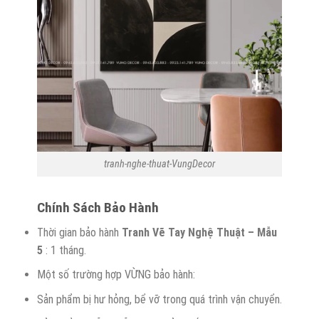
tranh-nghe-thuat-VungDecor
Chính
S
ách
B
ảo
H
ành
Thời gian bảo hành
Tranh Vẽ Tay Nghệ Thuật – Mẫu
5
: 1 tháng.
Một số trường hợp VỪNG bảo hành:
Sản phẩm bị hư hỏng, bể vỡ trong quá trình vận chuyển.