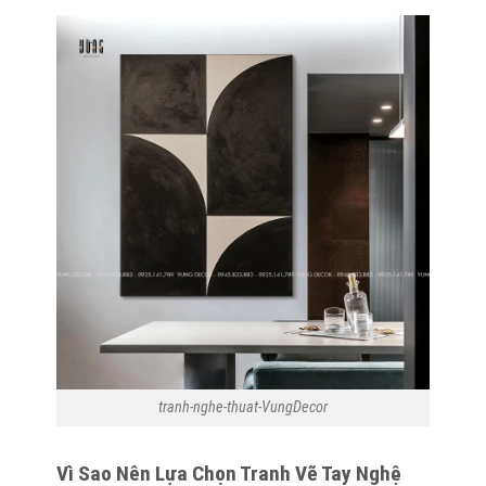
tranh-nghe-thuat-VungDecor
Vì
S
ao
N
ên
L
ựa
C
họn Tranh Vẽ Tay Nghệ