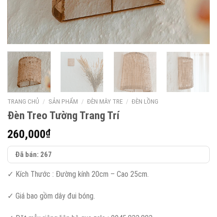
TRANG CHỦ
/
SẢN PHẨM
/
ĐÈN MÂY TRE
/
ĐÈN LỒNG
Đèn Treo Tường Trang Trí
260,000
₫
Đã bán: 267
✓ Kích Thước : Đường kính 20cm – Cao 25cm.
✓ Giá bao gồm dây đui bóng.