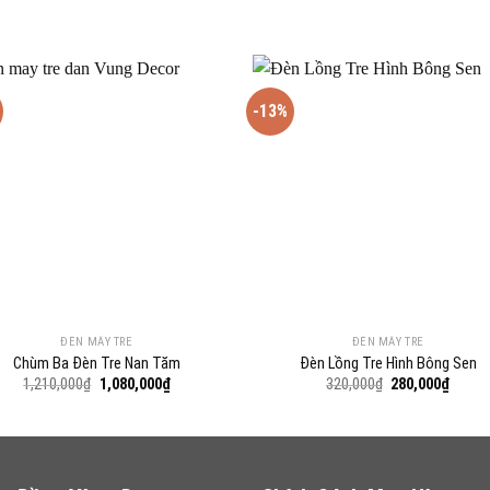
-13%
ĐÈN MÂY TRE
ĐÈN MÂY TRE
Chùm Ba Đèn Tre Nan Tăm
Đèn Lồng Tre Hình Bông Sen
Giá
Giá
Giá
Giá
1,210,000
₫
1,080,000
₫
320,000
₫
280,000
₫
gốc
hiện
gốc
hiện
là:
tại
là:
tại
1,210,000₫.
là:
320,000₫.
là:
1,080,000₫.
280,00