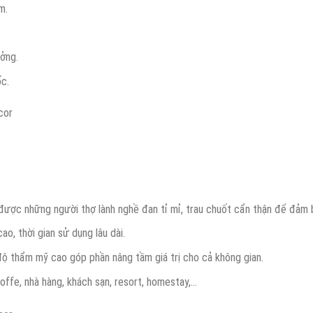
m.
ởng.
ốc.
ợc những người thợ lành nghề đan tỉ mỉ, trau chuốt cẩn thận để đảm 
o, thời gian sử dụng lâu dài.
độ thẩm mỹ cao góp phần nâng tầm giá trị cho cả không gian.
offe, nhà hàng, khách sạn, resort, homestay,…