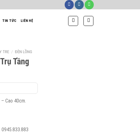
TIN TỨC
LIÊN HỆ
Y TRE
/
ĐÈN LỒNG
 Trụ Tầng
á
ện
i
:
 – Cao 40cm.
0,000₫.
 : 0945.833.883