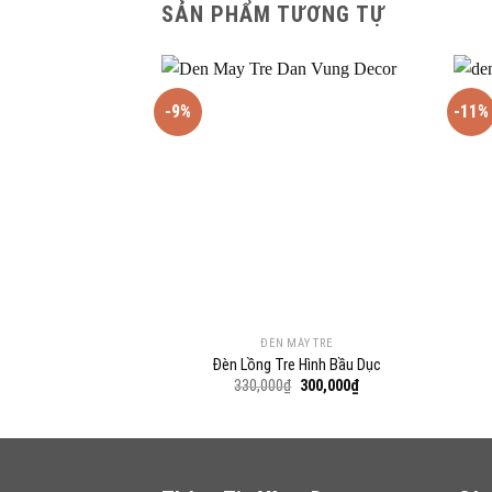
SẢN PHẨM TƯƠNG TỰ
-9%
-11%
ĐÈN MÂY TRE
Đèn Lồng Tre Hình Bầu Dục
Giá
Giá
330,000
₫
300,000
₫
gốc
hiện
là:
tại
330,000₫.
là:
300,000₫.