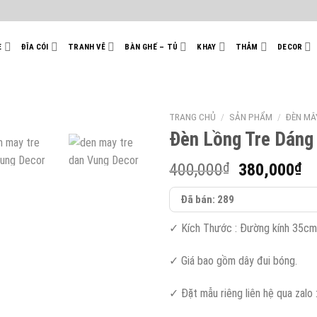
E
ĐĨA CÓI
TRANH VẼ
BÀN GHẾ – TỦ
KHAY
THẢM
DECOR
TRANG CHỦ
/
SẢN PHẨM
/
ĐÈN MÂ
Đèn Lồng Tre Dáng
Giá
Gi
400,000
₫
380,000
₫
gốc
hi
Đã bán: 289
là:
tạ
400,000₫.
là
✓ Kích Thước : Đường kính 35cm
38
✓ Giá bao gồm dây đui bóng.
✓ Đặt mẫu riêng liên hệ qua zalo