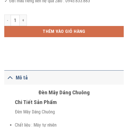
✓ Đặt mẫu riêng liên hệ qua zalo : 0945.833.883
Đèn Mây Dáng Chuông số lượng
THÊM VÀO GIỎ HÀNG
Mô tả
Đèn Mây Dáng Chuông
Chi Tiết Sản Phẩm
Đèn Mây Dáng Chuông
Chất liệu : Mây tự nhiên