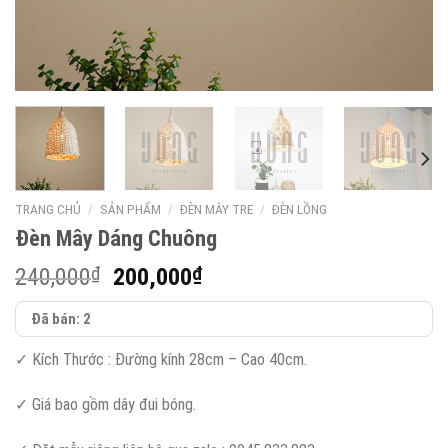
TRANG CHỦ
/
SẢN PHẨM
/
ĐÈN MÂY TRE
/
ĐÈN LỒNG
Đèn Mây Dáng Chuông
Giá
Giá
240,000
₫
200,000
₫
gốc
hiện
Đã bán: 2
là:
tại
240,000₫.
là:
✓ Kích Thước : Đường kính 28cm – Cao 40cm.
200,000₫.
✓ Giá bao gồm dây đui bóng.