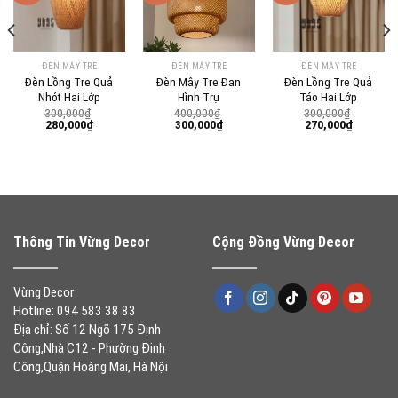
ĐÈN MÂY TRE
ĐÈN MÂY TRE
ĐÈN MÂY TRE
Đèn Lồng Tre Quả
Đèn Mây Tre Đan
Đèn Lồng Tre Quả
Nhót Hai Lớp
Hình Trụ
Táo Hai Lớp
300,000
₫
400,000
₫
300,000
₫
Giá
Giá
Giá
Giá
Giá
Giá
280,000
₫
300,000
₫
270,000
₫
gốc
hiện
gốc
hiện
gốc
hiện
là:
tại
là:
tại
là:
tại
300,000₫.
là:
400,000₫.
là:
300,000₫.
là:
0₫.
280,000₫.
300,000₫.
270,000₫
Thông Tin Vừng Decor
Cộng Đồng Vừng Decor
Vừng Decor
Hotline: 094 583 38 83
Địa chỉ: Số 12 Ngõ 175 Định
Công,Nhà C12 - Phường Định
Công,Quận Hoàng Mai, Hà Nội