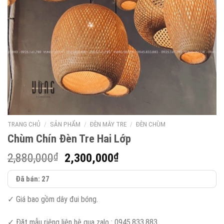
TRANG CHỦ
/
SẢN PHẨM
/
ĐÈN MÂY TRE
/
ĐÈN CHÙM
Chùm Chín Đèn Tre Hai Lớp
Giá
Giá
2,880,000
₫
2,300,000
₫
gốc
hiện
Đã bán: 27
là:
tại
2,880,000₫.
là:
✓ Giá bao gồm dây đui bóng.
2,300,000₫.
✓ Đặt mẫu riêng liên hệ qua zalo : 0945.833.883