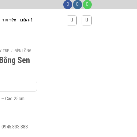
TIN TỨC
LIÊN HỆ
Y TRE
/
ĐÈN LỒNG
 Bông Sen
á
ện
i
:
 – Cao 25cm.
0,000₫.
 : 0945.833.883