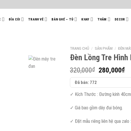
E
ĐĨA CÓI
TRANH VẼ
BÀN GHẾ – TỦ
KHAY
THẢM
DECOR
TRANG CHỦ
/
SẢN PHẨM
/
ĐÈN MÂ
Đèn Lồng Tre Hình
Giá
Gi
320,000
₫
280,000
₫
gốc
hi
Đã bán: 772
là:
tạ
320,000₫.
là
✓ Kích Thước : Đường kính 40cm
28
✓ Giá bao gồm dây đui bóng.
✓ Đặt mẫu riêng liên hệ qua zalo