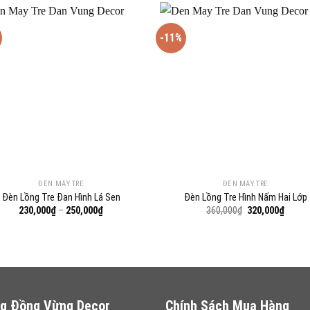
-11%
ĐÈN MÂY TRE
ĐÈN MÂY TRE
Đèn Lồng Tre Đan Hình Lá Sen
Đèn Lồng Tre Hình Nấm Hai Lớp
Khoảng
Giá
Giá
230,000
₫
–
250,000
₫
360,000
₫
320,000
₫
giá:
gốc
hiện
từ
là:
tại
230,000₫
360,000₫.
là:
đến
320,00
250,000₫
g Đồng Vừng Decor
Chính Sách Mua Hàng