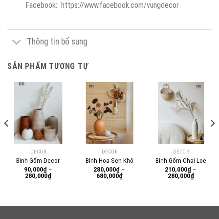
Facebook: https://www.facebook.com/vungdecor
Thông tin bổ sung
SẢN PHẨM TƯƠNG TỰ
DECOR
DECOR
DECOR
Bình Gốm Decor
Bình Hoa Sen Khô
Bình Gốm Chai Loe
90,000
₫
–
280,000
₫
–
210,000
₫
–
Khoảng
Khoảng
Khoảng
280,000
₫
680,000
₫
280,000
₫
giá:
giá:
giá:
từ
từ
từ
0₫
90,000₫
280,000₫
210,000₫
đến
đến
đến
0₫
280,000₫
680,000₫
280,000₫