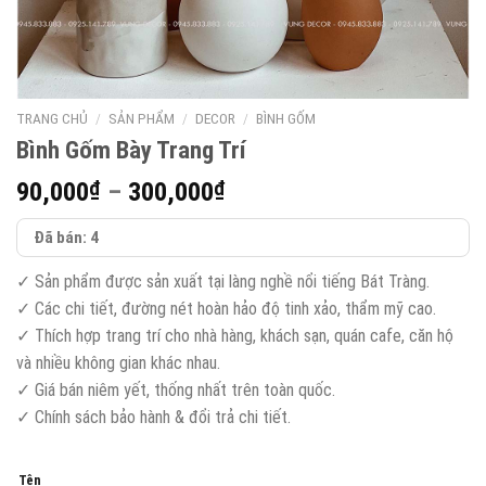
TRANG CHỦ
/
SẢN PHẨM
/
DECOR
/
BÌNH GỐM
Bình Gốm Bày Trang Trí
Khoảng
90,000
₫
–
300,000
₫
giá:
Đã bán: 4
từ
90,000₫
✓ Sản phẩm được sản xuất tại làng nghề nổi tiếng Bát Tràng.
đến
✓ Các chi tiết, đường nét hoàn hảo độ tinh xảo, thẩm mỹ cao.
300,000₫
✓ Thích hợp trang trí cho nhà hàng, khách sạn, quán cafe, căn hộ
và nhiều không gian khác nhau.
✓ Giá bán niêm yết, thống nhất trên toàn quốc.
✓ Chính sách bảo hành & đổi trả chi tiết.
Tên