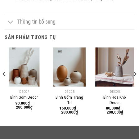
Thông tin bổ sung
SẢN PHẨM TƯƠNG TỰ
DECOR
DECOR
DECOR
Bình Gốm Trang
Bình Hoa Khô
Bình Gốm Decor
Trí
Decor
90,000
₫
–
Khoảng
280,000
₫
150,000
₫
–
80,000
₫
–
giá:
Khoảng
Khoảng
280,000
₫
200,000
₫
từ
giá:
giá:
0₫
90,000₫
từ
từ
đến
150,000₫
80,000₫
0₫
280,000₫
đến
đến
280,000₫
200,000₫