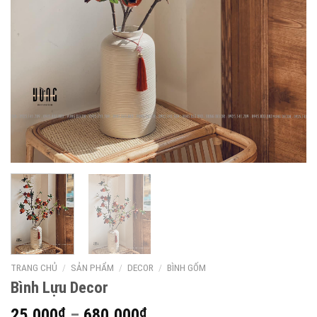
TRANG CHỦ
/
SẢN PHẨM
/
DECOR
/
BÌNH GỐM
Bình Lựu Decor
Khoảng
25,000
₫
–
680,000
₫