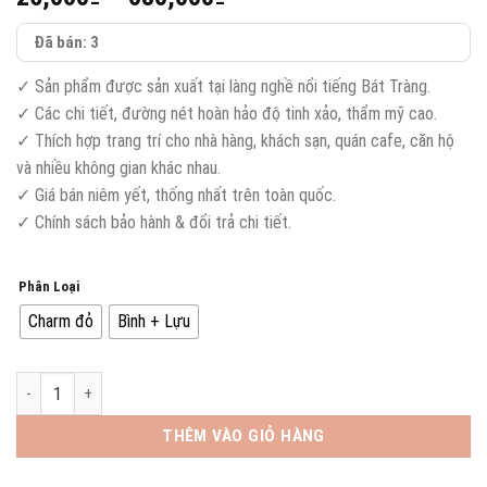
giá:
Đã bán: 3
từ
25,000₫
✓ Sản phẩm được sản xuất tại làng nghề nổi tiếng Bát Tràng.
đến
✓ Các chi tiết, đường nét hoàn hảo độ tinh xảo, thẩm mỹ cao.
680,000₫
✓ Thích hợp trang trí cho nhà hàng, khách sạn, quán cafe, căn hộ
và nhiều không gian khác nhau.
✓ Giá bán niêm yết, thống nhất trên toàn quốc.
✓ Chính sách bảo hành & đổi trả chi tiết.
Phân Loại
Charm đỏ
Bình + Lựu
Bình Lựu Decor số lượng
THÊM VÀO GIỎ HÀNG