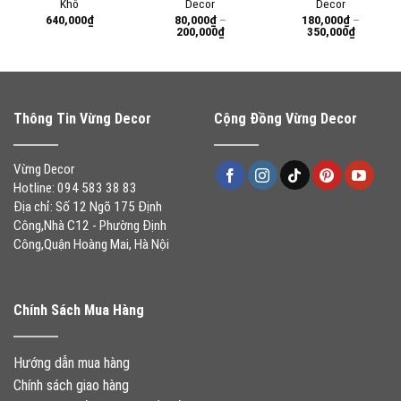
Khô
Decor
Decor
640,000
₫
80,000
₫
–
180,000
₫
–
Khoảng
Khoảng
200,000
₫
350,000
₫
giá:
giá:
từ
từ
80,000₫
180,000₫
đến
đến
200,000₫
350,000₫
Thông Tin Vừng Decor
Cộng Đồng Vừng Decor
Vừng Decor
Hotline: 094 583 38 83
Địa chỉ: Số 12 Ngõ 175 Định
Công,Nhà C12 - Phường Định
Công,Quận Hoàng Mai, Hà Nội
Chính Sách Mua Hàng
Hướng dẫn mua hàng
Chính sách giao hàng