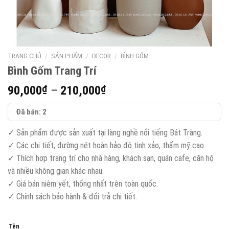
TRANG CHỦ
/
SẢN PHẨM
/
DECOR
/
BÌNH GỐM
Bình Gốm Trang Trí
Khoảng
90,000
₫
–
210,000
₫
giá:
Đã bán: 2
từ
90,000₫
✓ Sản phẩm được sản xuất tại làng nghề nổi tiếng Bát Tràng.
đến
✓ Các chi tiết, đường nét hoàn hảo độ tinh xảo, thẩm mỹ cao.
210,000₫
✓ Thích hợp trang trí cho nhà hàng, khách sạn, quán cafe, căn hộ
và nhiều không gian khác nhau.
✓ Giá bán niêm yết, thống nhất trên toàn quốc.
✓ Chính sách bảo hành & đổi trả chi tiết.
Tên