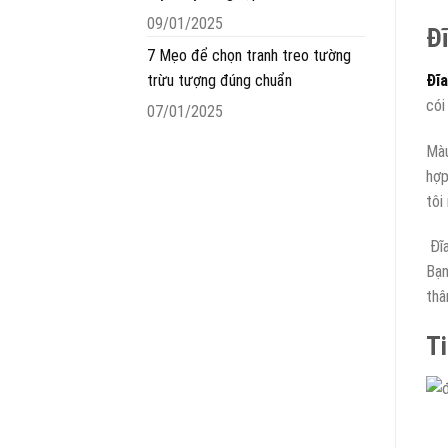
09/01/2025
Đĩ
7 Mẹo để chọn tranh treo tường
trừu tượng đúng chuẩn
Đĩa
cói
07/01/2025
Màu
hợp
tôi
Đĩa
Bạn
thâ
Ti