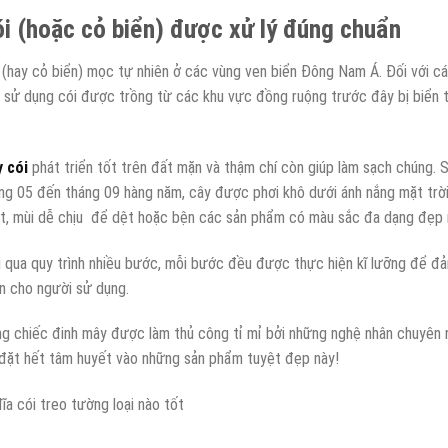
i (hoặc cỏ biển) được xử lý đúng chuẩn
 (hay cỏ biển) mọc tự nhiên ở các vùng ven biển Đông Nam Á. Đối với c
 sử dụng cói được trồng từ các khu vực đồng ruộng trước đây bị biển t
.
 cói
phát triển tốt trên đất mặn và thậm chí còn giúp làm sạch chúng. S
ng 05 đến tháng 09 hàng năm, cây được phơi khô dưới ánh nắng mặt trời 
t, mùi dễ chịu để dệt hoặc bện các sản phẩm có màu sắc đa dạng đẹp m
i qua quy trình nhiều bước, mỗi bước đều được thực hiện kĩ lưỡng để 
n cho người sử dụng.
g chiếc đinh mây được làm thủ công tỉ mỉ bởi những nghệ nhân chuyên 
đặt hết tâm huyết vào những sản phẩm tuyệt đẹp này!