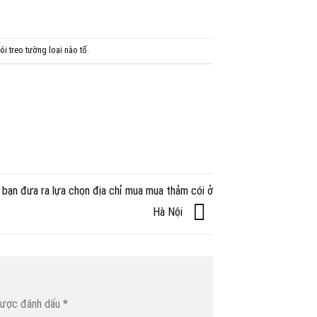
ói treo tường loại nào tố
.
 bạn đưa ra lựa chọn địa chỉ mua mua thảm cói ở
Hà Nội
được đánh dấu
*