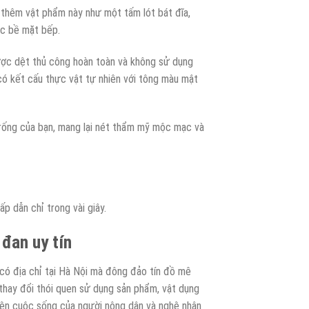
g thêm vật phẩm này như một tấm lót bát đĩa,
ác bề mặt bếp.
được dệt thủ công hoàn toàn và không sử dụng
có kết cấu thực vật tự nhiên với tông màu mật
trống của bạn, mang lại nét thẩm mỹ mộc mạc và
p dẫn chỉ trong vài giây.
 đan uy tín
có địa chỉ tại Hà Nội mà đông đảo tín đồ mê
thay đổi thói quen sử dụng sản phẩm, vật dụng
hiện cuộc sống của người nông dân và nghệ nhân