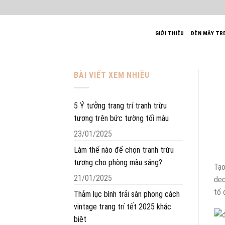
Bỏ
qua
nội
GIỚI THIỆU
ĐÈN MÂY TR
dung
BÀI VIẾT XEM NHIỀU
5 Ý tưởng trang trí tranh trừu
tượng trên bức tường tối màu
23/01/2025
Làm thế nào để chọn tranh trừu
tượng cho phòng màu sáng?
Tạo
21/01/2025
dec
tố 
Thảm lục bình trải sàn phong cách
vintage trang trí tết 2025 khác
biệt