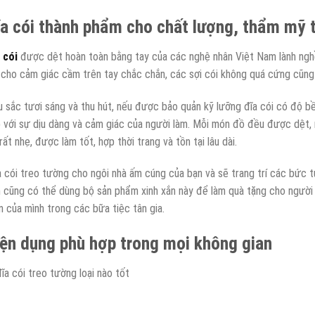
a cói thành phẩm cho chất lượng, thẩm mỹ 
 cói
được dệt hoàn toàn bằng tay của các nghệ nhân Việt Nam lành ngh
 cho cảm giác cầm trên tay chắc chắn, các sợi cói không quá cứng cũn
 sắc tươi sáng và thu hút, nếu được bảo quản kỹ lưỡng đĩa cói có độ b
 với sự dịu dàng và cảm giác của người làm. Mỗi món đồ đều được dệt,
 rất nhẹ, được làm tốt, hợp thời trang và tồn tại lâu dài.
 cói treo tường cho ngôi nhà ấm cúng của bạn và sẽ trang trí các bức t
 cũng có thể dùng bộ sản phẩm xinh xắn này để làm quà tặng cho người
n của mình trong các bữa tiệc tân gia.
ện dụng phù hợp trong mọi không gian