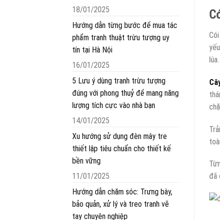
18/01/2025
Có
Hướng dẫn từng bước để mua tác
Cói
phẩm tranh thuật trừu tượng uy
yếu
tín tại Hà Nội
lúa
16/01/2025
5 Lưu ý dùng tranh trừu tượng
Cây
đúng với phong thuỷ để mang năng
thá
lượng tích cực vào nhà bạn
chặ
14/01/2025
Trả
Xu hướng sử dụng đèn mây tre
toà
thiết lập tiêu chuẩn cho thiết kế
bền vững
Từn
11/01/2025
đã 
Hướng dẫn chăm sóc: Trưng bày,
bảo quản, xử lý và treo tranh vẽ
tay chuyên nghiệp