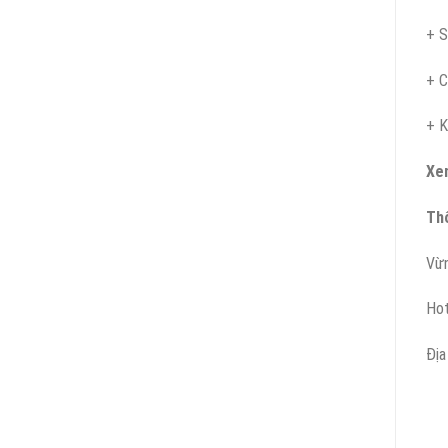
+ S
+ C
+ K
Xe
Thô
Vừn
Hot
Địa