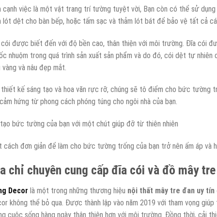
 cạnh việc là một vật trang trí tường tuyệt vời, Bạn còn có thể sử dụn
 lót dệt cho bàn bếp, hoặc tấm sạc và thảm lót bát để bảo vệ tất cả c
 cói được biết đến với độ bền cao, thân thiện với môi trường. Đĩa cói 
ốc nhuộm trong quá trình sản xuất sản phẩm và do đó, cói dệt tự nhiên 
 vàng và nâu đẹp mắt.
 thiết kế sáng tạo và hoa văn rực rỡ, chúng sẽ tô điểm cho bức tường 
 cảm hứng từ phong cách phóng túng cho ngôi nhà của bạn.
 tạo bức tường của bạn với một chút giúp đỡ từ thiên nhiên
 cách đơn giản để làm cho bức tường trống của bạn trở nên ấm áp và hấ
a chỉ chuyên cung cấp đĩa cói và đồ mây tre
ng Decor
là một trong những thương hiệu
nội thất mây tre đan uy tín
or không thể bỏ qua. Được thành lập vào năm 2019 với tham vọng giúp 
ng cuộc sống hàng ngày thân thiện hơn với môi trường. Đồng thời, cải t