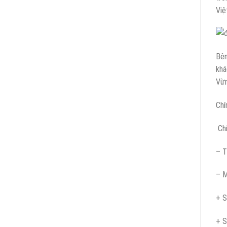
Việ
Bên
khá
Vừn
Chí
Chí
– T
– M
+ S
+ S