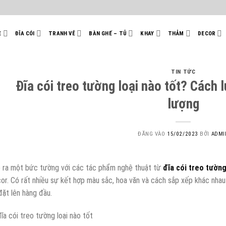
E
ĐĨA CÓI
TRANH VẼ
BÀN GHẾ – TỦ
KHAY
THẢM
DECOR
TIN TỨC
Đĩa cói treo tường loại nào tốt? Cách
lượng
ĐĂNG VÀO
15/02/2023
BỞI
ADMI
 ra một bức tường với các tác phẩm nghệ thuật từ
đĩa cói treo tườn
or. Có rất nhiều sự kết hợp màu sắc, hoa văn và cách sắp xếp khác nhau
đặt lên hàng đầu.