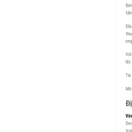
Bên
tấm
Đĩa
thu
ong
Với
lấy
Tái
Một
Đị
Vừ
Dec
tro