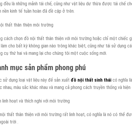
g đều là những mảnh tái chế, cũng như vật liệu dư thừa được tái chế c
n nền kinh tế tuần hoàn đã đề cập ở trên.
g cách chọn đồ nội thất thân thiện với môi trường hoặc chỉ một chiếc gh
 làm cho bất kỳ không gian nào trông khác biệt, cũng như tái sử dụng cá
g cụ thứ hai và mang lại cho chúng tôi một cuộc sống mới.
anh mục sản phẩm phong phú
c sử dụng loại vật liệu này để sản xuất
đồ nội thất sinh thái
có nghĩa l
c nhau, màu sắc khác nhau và mang cả phong cách truyền thống và hiện 
h linh hoạt và thích nghi với môi trường
nội thất thân thiện với môi trường rất linh hoạt, có nghĩa là nó có thể 
goài trời .