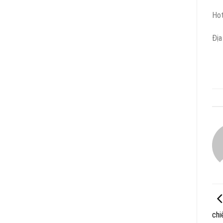
Hot
Địa
chi