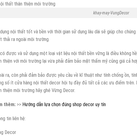
khay-may-VungDecor
dụng nội thất tốt và bền với thời gian sử dụng lâu dài sẽ giúp cho chúng 
t thải ra ngoài môi trường.
có được và sử dụng một loại vật liệu nội thất bền vững là điều không hề
n thiện với môi trường lại vừa phải đảm bảo mặt thẩm mỹ cũng giá cả hợ
ài ra, còn phải đảm bảo được yêu cầu về kĩ thuật như tính chống ồn, tí
ng số ít cửa hàng nội thất decor hội tụ đầy đủ tất cả các ưu điểm trên. 
n thiện môi trường hãy ghé Vừng Decor.
m thêm:
>>
Hướng dẫn lựa chọn đúng shop decor uy tín
ng tin liên hệ:
g Decor