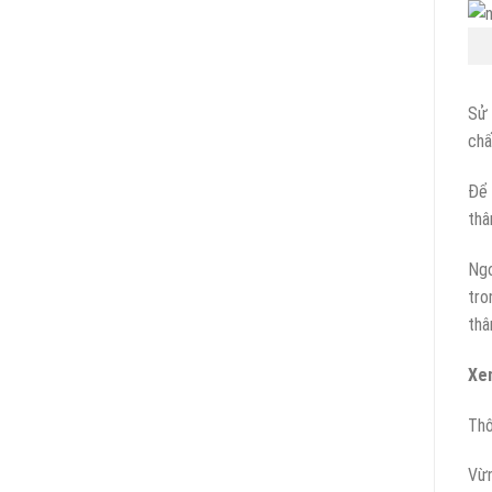
Sử 
chấ
Để 
thâ
Ngo
tro
thâ
Xe
Thô
Vừn