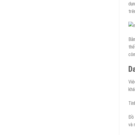
dụn
trê
Bằn
thể
côn
D
Việ
khá
Tín
Đồ 
và n