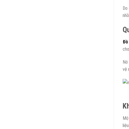
Do 
nhồ
Qu
Đồ 
cho
Nó 
vệ 
Kh
Một
liệ