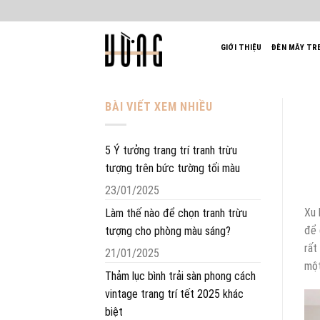
Bỏ
qua
nội
GIỚI THIỆU
ĐÈN MÂY TR
dung
BÀI VIẾT XEM NHIỀU
5 Ý tưởng trang trí tranh trừu
tượng trên bức tường tối màu
23/01/2025
Xu
Làm thế nào để chọn tranh trừu
để 
tượng cho phòng màu sáng?
rất
21/01/2025
một
Thảm lục bình trải sàn phong cách
vintage trang trí tết 2025 khác
biệt