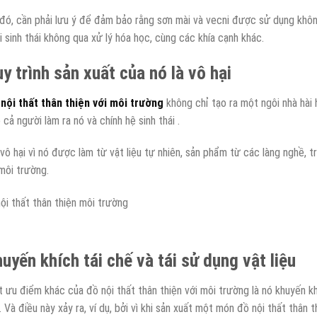
đó, cần phải lưu ý để đảm bảo rằng sơn mài và vecni được sử dụng không
i sinh thái không qua xử lý hóa học, cùng các khía cạnh khác.
y trình sản xuất của nó là vô hại
nội thất thân thiện với môi trường
không chỉ tạo ra một ngôi nhà hài h
 cả người làm ra nó và chính hệ sinh thái .
vô hại vì nó được làm từ vật liệu tự nhiên, sản phẩm từ các làng nghề, tra
môi trường.
uyến khích tái chế và tái sử dụng vật liệu
 ưu điểm khác của đồ nội thất thân thiện với môi trường là nó khuyến khí
u. Và điều này xảy ra, ví dụ, bởi vì khi sản xuất một món đồ nội thất thân 