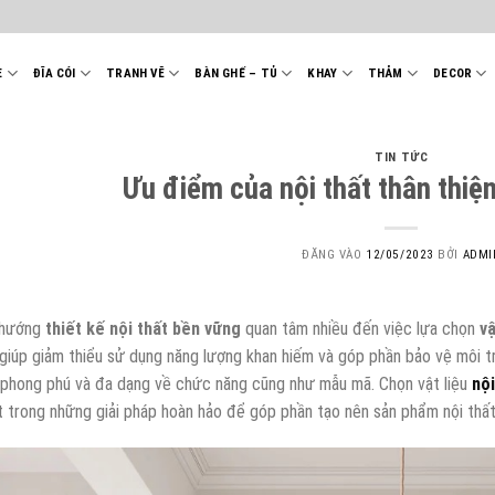
E
ĐĨA CÓI
TRANH VẼ
BÀN GHẾ – TỦ
KHAY
THẢM
DECOR
TIN TỨC
Ưu điểm của nội thất thân thiệ
ĐĂNG VÀO
12/05/2023
BỞI
ADMI
 hướng
thiết kế nội thất bền vững
quan tâm nhiều đến việc lựa chọn
vậ
giúp giảm thiểu sử dụng năng lượng khan hiếm và góp phần bảo vệ môi trư
 phong phú và đa dạng về chức năng cũng như mẫu mã. Chọn vật liệu
nội
 trong những giải pháp hoàn hảo để góp phần tạo nên sản phẩm nội thất