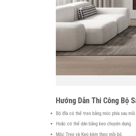
Hướng
D
ẫn
T
hi
C
ông
B
ộ
S
Bộ đĩa có thể treo bằng móc phía sau mỗi 
Hoặc có thể dán bằng keo chuyên dụng.
Móc Treo và Keo kèm theo mỗi bộ.