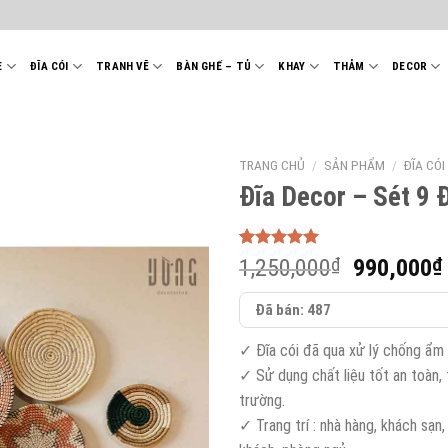
E
ĐĨA CÓI
TRANH VẼ
BÀN GHẾ – TỦ
KHAY
THẢM
DECOR
TRANG CHỦ
/
SẢN PHẨM
/
ĐĨA CÓI
Đĩa Decor – Sét 9 
5.00
40
trên 5
Giá
1,250,000
₫
990,000
₫
dựa trên
gốc
đánh giá
Đã bán: 487
là:
1,250,000
✓ Đĩa cói đã qua xử lý chống ẩm
✓ Sử dụng chất liệu tốt an toàn, 
trường.
✓ Trang trí : nhà hàng, khách sạn