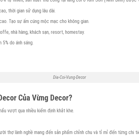
o, thời gian sử dụng lâu dài.
mỹ cao. Tạo sự ấm cúng mộc mạc cho không gian.
offe, nhà hàng, khách sạn, resort, homestay.
h 5% do ánh sáng.
Dia-Coi-Vung-Decor
 Decor Của Vừng Decor?
hẩu vượt qua nhiều kiểm định khắt khe.
i thợ lành nghề mang đến sản phẩm chỉnh chu và tỉ mỉ đến từng chi tiế