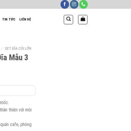
TIN TỨC
LIÊN HỆ
/
SET ĐĨA CÓI LỚN
Đĩa Mẫu 3
Giá
hiện
tại
₫.
là:
 mốc.
990,000₫.
thân thiện với môi
, quán cafe, phòng