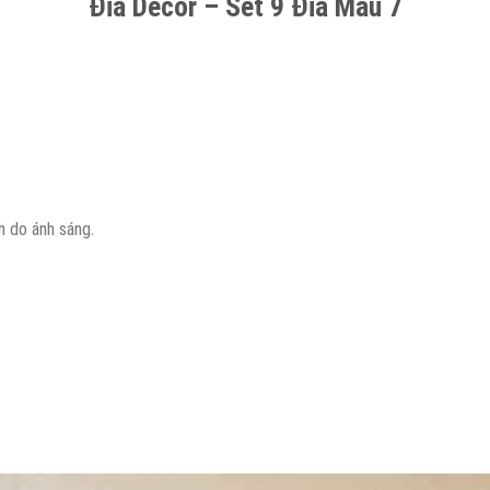
Đĩa Decor – Sét 9 Đĩa Mẫu 7
h do ánh sáng.