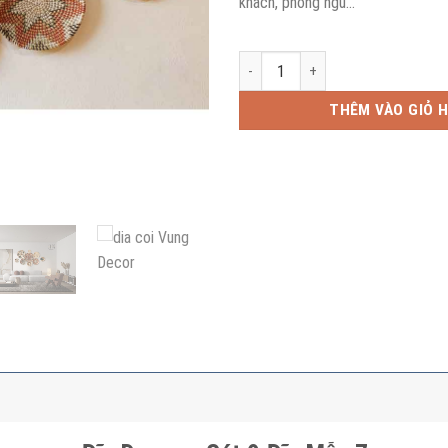
khách, phòng ngủ…
Đĩa Decor - Sét 9 Đĩa Mẫu 3 số l
THÊM VÀO GIỎ 