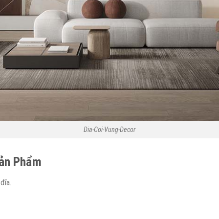
Dia-Coi-Vung-Decor
ản
P
hẩm
đĩa.