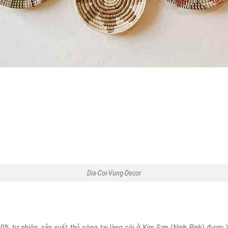
Dia-Coi-Vung-Decor
% tự nhiên, sản xuất thủ công tại làng cói ở Kim Sơn (Ninh Bình) được 