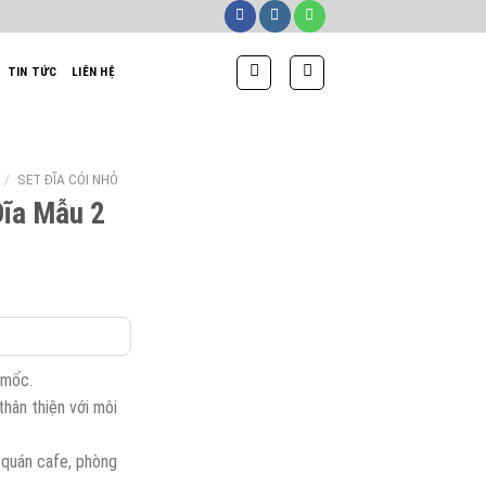
TIN TỨC
LIÊN HỆ
/
SET ĐĨA CÓI NHỎ
Đĩa Mẫu 2
Giá
hiện
tại
₫.
là:
 mốc.
700,000₫.
thân thiện với môi
, quán cafe, phòng