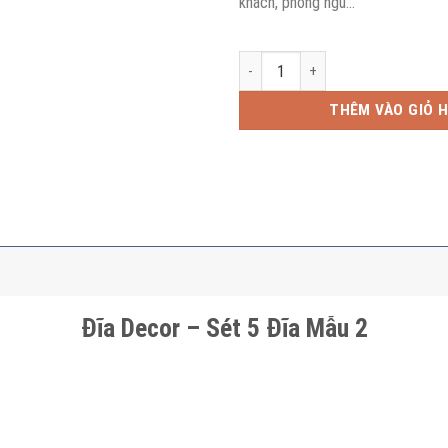
khách, phòng ngủ…
Đĩa Decor - Sét 5 Đĩa Mẫu 2 số l
THÊM VÀO GIỎ 
Đĩa Decor – Sét 5 Đĩa Mẫu 2