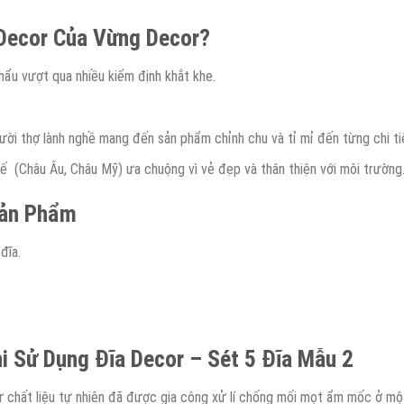
 Decor Của Vừng Decor?
hẩu vượt qua nhiều kiểm định khắt khe.
i thợ lành nghề mang đến sản phẩm chỉnh chu và tỉ mỉ đến từng chi tiế
 (Châu Âu, Châu Mỹ) ưa chuộng vì vẻ đẹp và thân thiện với môi trường
ản
P
hẩm
đĩa.
i Sử Dụng Đĩa Decor – Sét 5 Đĩa Mẫu 2
 chất liệu tự nhiên đã được gia công xử lí chống mối mọt ẩm mốc ở một t