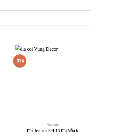
-33%
-26%
ĐĨA CÓI
ĐĨA C
Đĩa Decor – Sét 10 Đĩa Mẫu 6
Đĩa Decor – Sé