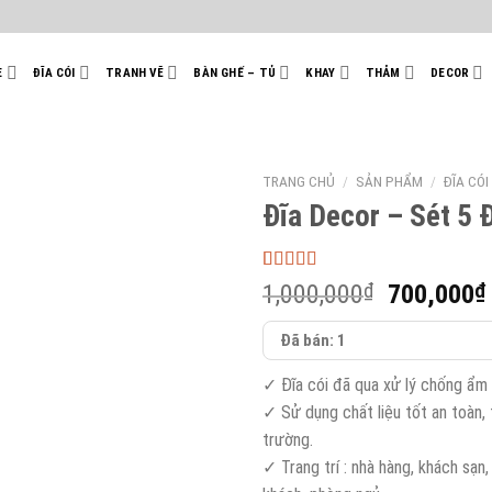
E
ĐĨA CÓI
TRANH VẼ
BÀN GHẾ – TỦ
KHAY
THẢM
DECOR
TRANG CHỦ
/
SẢN PHẨM
/
ĐĨA CÓI
Đĩa Decor – Sét 5 
5.00
40
trên 5
Giá
1,000,000
₫
700,000
₫
dựa trên
gốc
đánh giá
Đã bán: 1
là:
1,000,000
✓ Đĩa cói đã qua xử lý chống ẩm
✓ Sử dụng chất liệu tốt an toàn, 
trường.
✓ Trang trí : nhà hàng, khách sạn