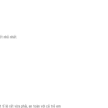
t nhỏ nhất.
.
ỉ lệ rất vừa phải, an toàn với cả trẻ em