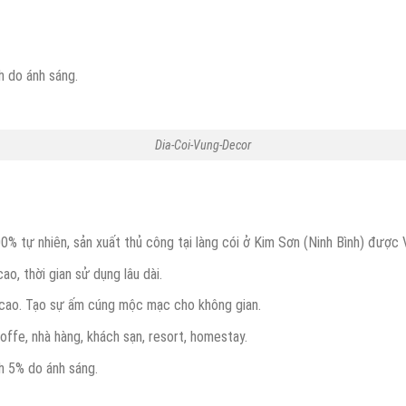
h do ánh sáng.
Dia-Coi-Vung-Decor
% tự nhiên, sản xuất thủ công tại làng cói ở Kim Sơn (Ninh Bình) được 
o, thời gian sử dụng lâu dài.
mỹ cao. Tạo sự ấm cúng mộc mạc cho không gian.
offe, nhà hàng, khách sạn, resort, homestay.
h 5% do ánh sáng.