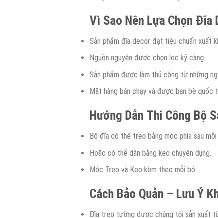
Vì Sao Nên Lựa Chọn Đĩa
Sản phẩm đĩa decor đạt tiêu chuẩn xuất k
Nguồn nguyên được chọn lọc kỹ càng.
Sản phẩm được làm thủ công từ những ngườ
Mặt hàng bán chạy và được bạn bè quốc tế
Hướng
D
ẫn
T
hi
C
ông
B
ộ
S
Bộ đĩa có thể treo bằng móc phía sau mỗi 
Hoặc có thể dán bằng keo chuyên dụng.
Móc Treo và Keo kèm theo mỗi bộ.
Cách Bảo Quản – Lưu Ý Kh
Đĩa treo tường được chúng tôi sản xuất từ