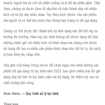
hoạch, người hái sẽ cắt bỏ phần cuống và lá để lấy phần giữa. Tiếp
theo, chúng sẽ được đem đi sấy khô rồi bện thành dây với nhiều
kích cỡ và độ dày khác nhau. Tùy theo kích thước của sản phẩm
mà người ta có thể lựa chọn đan thúng hay trang trí đồ gia dụng.
Chúng có thể được dệt thành bất kỳ hình dạng nào để bắt kịp xu
hướng thị trường. Hiện nay, lục bình không chỉ được dùng để đan
những chiếc giỏ với nhiều kích cỡ khác nhau mà chúng còn được
sử dụng để tạo ra nhiều sản phẩm khác nhau như đế lót ly, túi xách,
lọ hoa, khay ăn, chụp đèn…
Hãy ghé cửa hàng Vừng Decor để chọn ngay cho mình những sản
phẩm đồ gia dụng từ lục bình năm 2023 bao gồm nhiều loại đồ gia
dụng đan lát làm từ lục bình, mẫu mã đa dạng, tín thẩm mỹ cao và
chất lượng bền vững.
Xem thêm:
>>
Quy trình xử lý lục bình
Tổng hợp