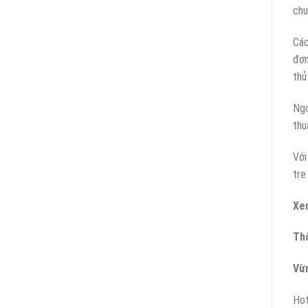
chu
Các
đơn
thủ
Ngo
thu
Với
tre
Xe
Thô
Vừ
Hot