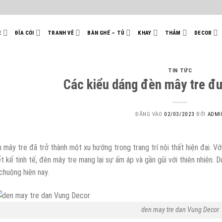
E
ĐĨA CÓI
TRANH VẼ
BÀN GHẾ – TỦ
KHAY
THẢM
DECOR
TIN TỨC
Các kiểu dáng đèn mây tre đ
ĐĂNG VÀO
02/03/2023
BỞI
ADMI
 mây tre đã trở thành một xu hướng trong trang trí nội thất hiện đại. Với
ết kế tinh tế, đèn mây tre mang lại sự ấm áp và gần gũi với thiên nhiên. 
chuộng hiện nay.
den may tre dan Vung Decor