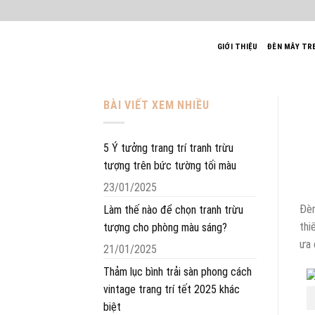
Bỏ
qua
nội
GIỚI THIỆU
ĐÈN MÂY TR
dung
BÀI VIẾT XEM NHIỀU
5 Ý tưởng trang trí tranh trừu
tượng trên bức tường tối màu
23/01/2025
Đèn
Làm thế nào để chọn tranh trừu
thi
tượng cho phòng màu sáng?
ưa 
21/01/2025
Thảm lục bình trải sàn phong cách
vintage trang trí tết 2025 khác
biệt