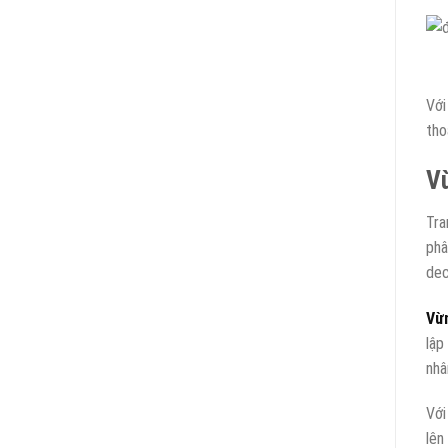
Với
tho
Vừ
Tra
phâ
dec
Vừ
lập
nhâ
Với
lên