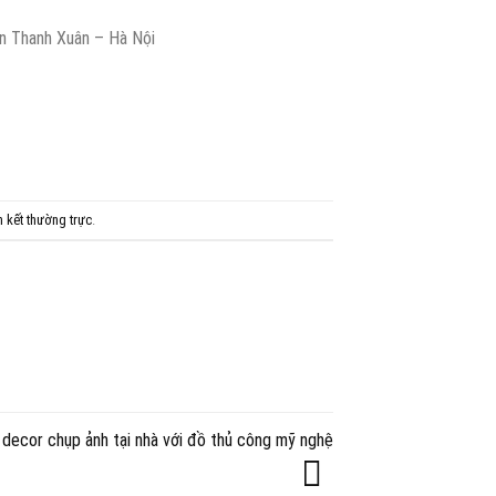
n Thanh Xuân – Hà Nội
n kết thường trực
.
 decor chụp ảnh tại nhà với đồ thủ công mỹ nghệ