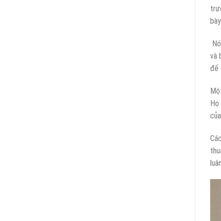
trư
bày
Nó 
và 
để 
Một
Họ 
của
Các
thu
luâ