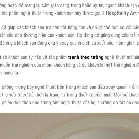
ờng hoặc để mang lại cảm giác sang trọng hoặc uy tín, ngành khách sạn
 tác phẩm nghệ thuật trong khách sạn này được gọi là
Hospitality Art
v
đã giúp các khách sạn trở nên nổi tiếng hơn và có lợi thế hơn so với các 
bản sắc cho thương hiệu của khách sạn. Họ đang cố gắng cung cấp trải n
đánh giá khách sạn đáng chú ý xoay quanh dịch vụ xuất sắc, tiện nghi hiện
 số khách sạn tự hào về tác phẩm
tranh treo tường
nghệ thuật mà hầu
muốn trải nghiệm của nhóm khách hàng và du khách là một trải nghiệm đ
 chúng ta.
 phòng trưng bày nghệ thuật bên trong khách sạn đều xoay quanh trải 
ật là yếu tố cơ bản hơn là trang trí trong thiết kế của mình. Một số khá
n phiên dọc theo các trung tâm nghệ thuật của họ, thường có tất cả các 