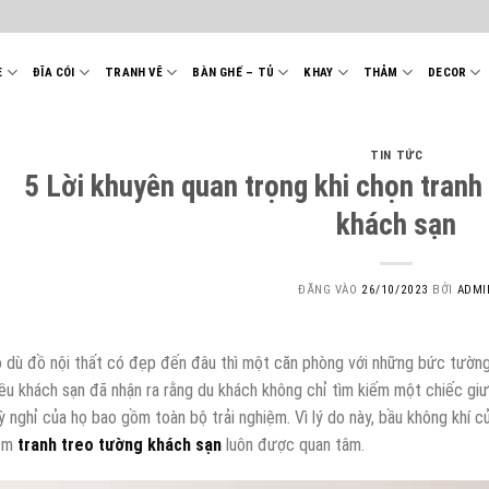
E
ĐĨA CÓI
TRANH VẼ
BÀN GHẾ – TỦ
KHAY
THẢM
DECOR
TIN TỨC
5 Lời khuyên quan trọng khi chọn tranh 
khách sạn
ĐĂNG VÀO
26/10/2023
BỞI
ADMI
 dù đồ nội thất có đẹp đến đâu thì một căn phòng với những bức tường
ều khách sạn đã nhận ra rằng du khách không chỉ tìm kiếm một chiếc giườ
ỳ nghỉ của họ bao gồm toàn bộ trải nghiệm. Vì lý do này, bầu không khí c
ẩm
tranh treo tường khách sạn
luôn được quan tâm.