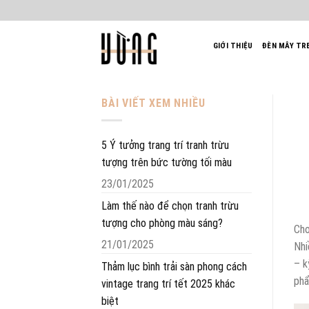
Bỏ
qua
nội
GIỚI THIỆU
ĐÈN MÂY TR
dung
BÀI VIẾT XEM NHIỀU
5 Ý tưởng trang trí tranh trừu
tượng trên bức tường tối màu
23/01/2025
Làm thế nào để chọn tranh trừu
tượng cho phòng màu sáng?
Cho
21/01/2025
Nhi
– k
Thảm lục bình trải sàn phong cách
ph
vintage trang trí tết 2025 khác
biệt