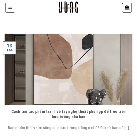
Bỏ
qua
nội
dung
13
Th6
Cách tìm tác phẩm tranh vẽ tay nghệ thuật phù hợp để treo trên
bức tường nhà bạn
Bạn muốn thêm sức sống cho bức tường trống ở nhà? Giả sử bạn có [...]