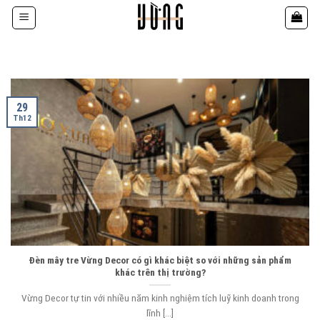
Bỏ
qua
nội
dung
29
Th12
Đèn mây tre Vừng Decor có gì khác biệt so với những sản phẩm
khác trên thị trường?
Vừng Decor tự tin với nhiều năm kinh nghiệm tích luỹ kinh doanh trong
lĩnh [...]