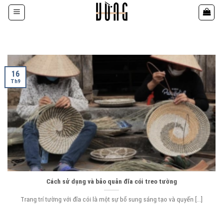
Bỏ
qua
nội
dung
16
Th9
Cách sử dụng và bảo quản đĩa cói treo tường
Trang trí tường với đĩa cói là một sự bổ sung sáng tạo và quyến [...]