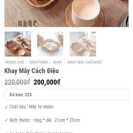
TRANG CHỦ
/
SẢN PHẨM
/
KHAY
/
KHAY MÂY CHỮ NHẬT
Khay Mây Cách Điệu
Giá
Giá
220,000
₫
200,000
₫
gốc
hiện
Đã bán: 325
là:
tại
220,000₫.
là:
✓
Chất liệu : Mây tự nhiên.
200,000₫.
✓
Kích thước : rộng * dài : 21cm * 25cm