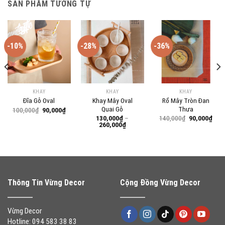
SẢN PHẨM TƯƠNG TỰ
-10%
-28%
-36%
KHAY
KHAY
KHAY
Khay Mây Oval
Rổ Mây Tròn Đan
Đĩa Gỗ Oval
Quai Gỗ
Thưa
Giá
Giá
100,000
₫
90,000
₫
gốc
hiện
Giá
Giá
130,000
₫
–
140,000
₫
90,000
₫
là:
tại
Khoảng
gốc
hiện
260,000
₫
100,000₫.
là:
giá:
là:
tại
90,000₫.
từ
140,000₫.
là:
130,000₫
90,0
0₫.
đến
260,000₫
Thông Tin Vừng Decor
Cộng Đồng Vừng Decor
Vừng Decor
Hotline: 094 583 38 83